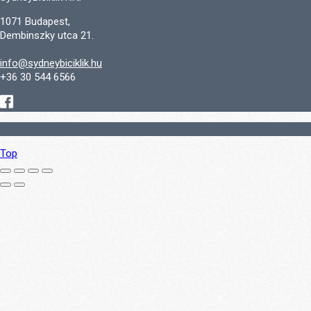
1071 Budapest,
Dembinszky utca 21.
info@sydneybiciklik.hu
+36 30 544 6566
Copyright © 2016-2024 SydneyBiciklik
Top