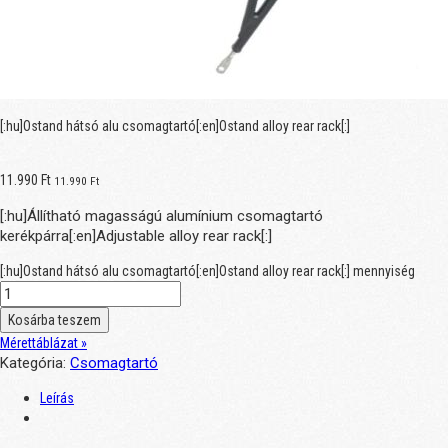
[:hu]Ostand hátsó alu csomagtartó[:en]Ostand alloy rear rack[:]
11.990
Ft
11.990
Ft
[:hu]Állítható magasságú alumínium csomagtartó
kerékpárra[:en]Adjustable alloy rear rack[:]
[:hu]Ostand hátsó alu csomagtartó[:en]Ostand alloy rear rack[:] mennyiség
Kosárba teszem
Mérettáblázat »
Kategória:
Csomagtartó
Leírás