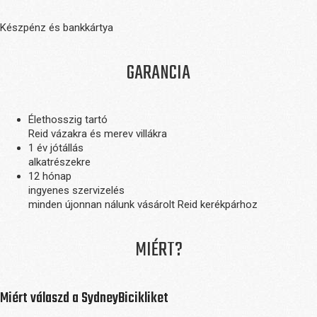
Készpénz és bankkártya
GARANCIA
Élethosszig tartó
Reid vázakra és merev villákra
1 év jótállás
alkatrészekre
12 hónap
ingyenes szervizelés
minden újonnan nálunk vásárolt Reid kerékpárhoz
MIÉRT?
Miért válaszd a SydneyBicikliket