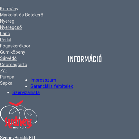
Kormány
Markolat és Betekerő
Nyereg
Nyeregcső
Lánc
Pedál
Fogaskeréksor
Gumiköpeny
INFORMÁCIÓ
Sárvédő
Csomagtartó
Zár
Pumpa
Impresszum
Sapka
Garanciális feltételek
Szervizárlista
SydneyBiciklik Kft.