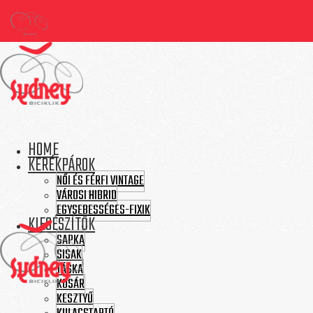
HOME
KERÉKPÁROK
NŐI ÉS FÉRFI VINTAGE
VÁROSI HIBRID
EGYSEBESSÉGES-FIXIK
KIEGÉSZÍTŐK
SAPKA
SISAK
TÁSKA
KOSÁR
KESZTYŰ