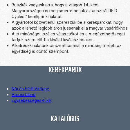
Büszkék vagyunk arra, hogy a világon 14.-ként
Magyarországon is megismertethetjük az ausztrál REID
Cycles™ kerékpár kínálatát.
A gyártótól közvetlenül szerezzük be a kerékpárokat, hogy
azok a lehető legjobb áron jussanak el a magyar vásárlókhoz.
A jó minőséget, széles választékot és a megfizethetőséget
tartjuk szem előtt a kínálat kiválasztásakor.
Alkatrészkínálatunk összeállításánál a minőség mellett az
egyediség is döntő szempont.
KERÉKPÁROK
Női és Férfi Vintage
Városi hibrid
Egysebességes-Fixik
KATALÓGUS