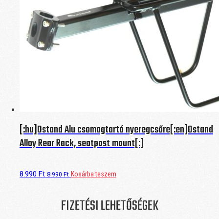
[:hu]Ostand Alu csomagtartó nyeregcsőre[:en]Ostand
Alloy Rear Rack, seatpost mount[:]
8.990
Ft
Kosárba teszem
8.990
Ft
FIZETÉSI LEHETŐSÉGEK