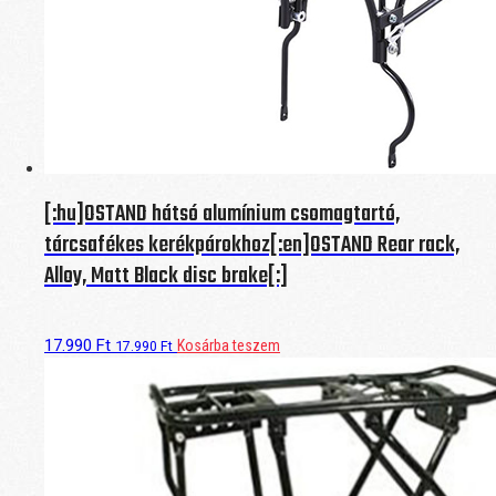
[:hu]OSTAND hátsó alumínium csomagtartó,
tárcsafékes kerékpárokhoz[:en]OSTAND Rear rack,
Alloy, Matt Black disc brake[:]
17.990
Ft
Kosárba teszem
17.990
Ft