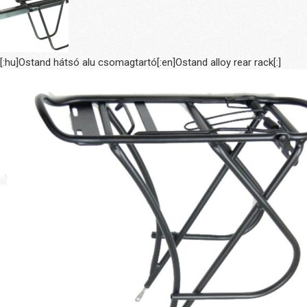
[:hu]Ostand hátsó alu csomagtartó[:en]Ostand alloy rear rack[:]