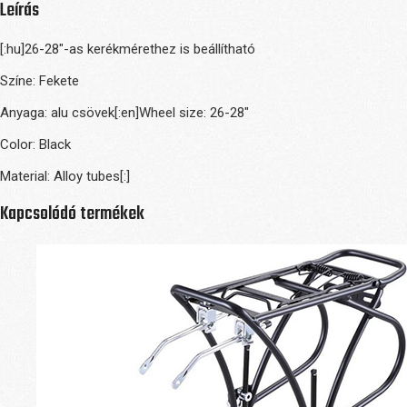
Leírás
[:hu]26-28″-as kerékmérethez is beállítható
Színe: Fekete
Anyaga: alu csövek[:en]Wheel size: 26-28″
Color: Black
Material: Alloy tubes[:]
Kapcsolódó termékek