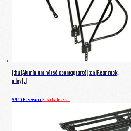
[:hu]Alumínium hátsó csomagtartó[:en]Rear rack,
alloy[:]
9.990
Ft
Kosárba teszem
9.990
Ft