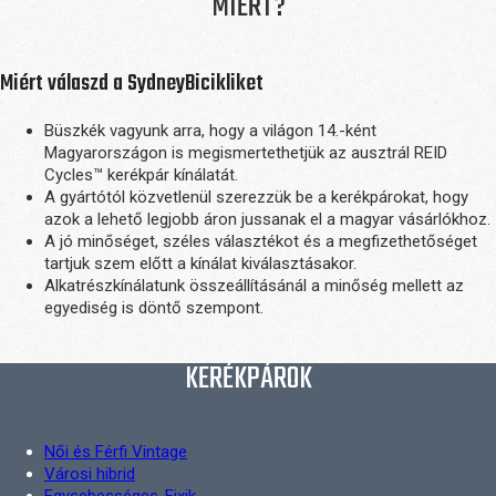
MIÉRT?
Miért válaszd a SydneyBicikliket
Büszkék vagyunk arra, hogy a világon 14.-ként
Magyarországon is megismertethetjük az ausztrál REID
Cycles™ kerékpár kínálatát.
A gyártótól közvetlenül szerezzük be a kerékpárokat, hogy
azok a lehető legjobb áron jussanak el a magyar vásárlókhoz.
A jó minőséget, széles választékot és a megfizethetőséget
tartjuk szem előtt a kínálat kiválasztásakor.
Alkatrészkínálatunk összeállításánál a minőség mellett az
egyediség is döntő szempont.
KERÉKPÁROK
Női és Férfi Vintage
Városi hibrid