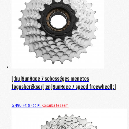
[:hu]SunRace 7 sebességes menetes
fogaskeréksor[:en]SunRace 7 speed freewheel[:]
5.490
Ft
Kosárba teszem
5.490
Ft