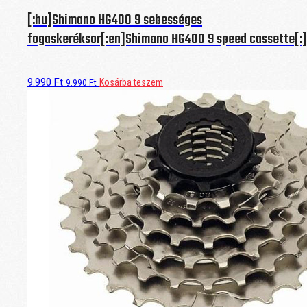
[:hu]Shimano HG400 9 sebességes
fogaskeréksor[:en]Shimano HG400 9 speed cassette[:]
9.990
Ft
Kosárba teszem
9.990
Ft