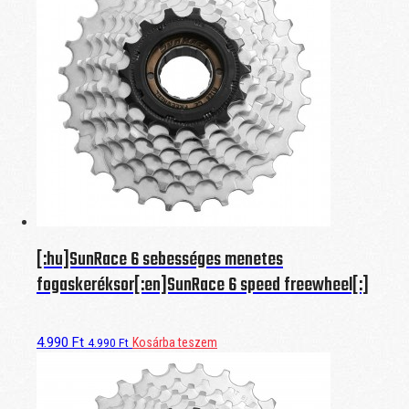
[:hu]SunRace 6 sebességes menetes
fogaskeréksor[:en]SunRace 6 speed freewheel[:]
4.990
Ft
Kosárba teszem
4.990
Ft