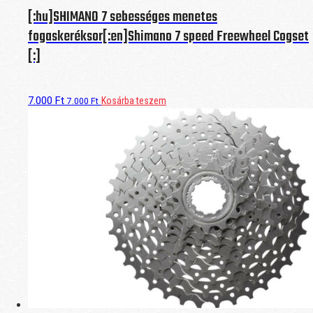
[:hu]SHIMANO 7 sebességes menetes
fogaskeréksor[:en]Shimano 7 speed Freewheel Cogset
[:]
7.000
Ft
Kosárba teszem
7.000
Ft