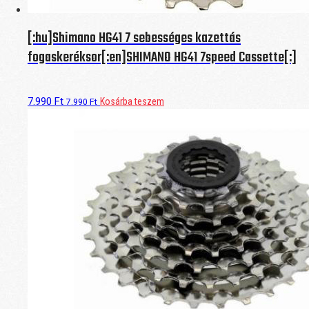
[:hu]Shimano HG41 7 sebességes kazettás
fogaskeréksor[:en]SHIMANO HG41 7speed Cassette[:]
7.990
Ft
Kosárba teszem
7.990
Ft