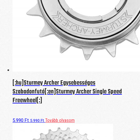
[:hu]Sturmey Archer Egysebességes
Szabadonfutó[:en]Sturmey Archer Single Speed
Freewheel[:]
5.990
Ft
Tovább olvasom
5.990
Ft