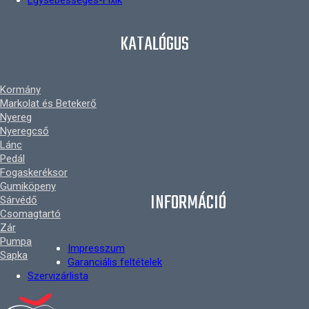
Egysebességes-Fixik
KATALÓGUS
Kormány
Markolat és Betekerő
Nyereg
Nyeregcső
Lánc
Pedál
Fogaskeréksor
Gumiköpeny
INFORMÁCIÓ
Sárvédő
Csomagtartó
Zár
Pumpa
Impresszum
Sapka
Garanciális feltételek
Szervizárlista