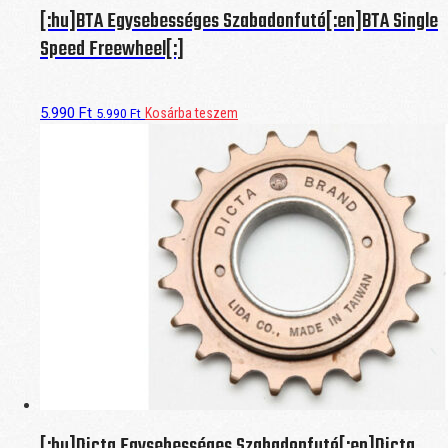
[:hu]BTA Egysebességes Szabadonfutó[:en]BTA Single
Speed Freewheel[:]
5.990
Ft
Kosárba teszem
5.990
Ft
[:hu]Dicta Egysebességes Szabadonfutó[:en]Dicta