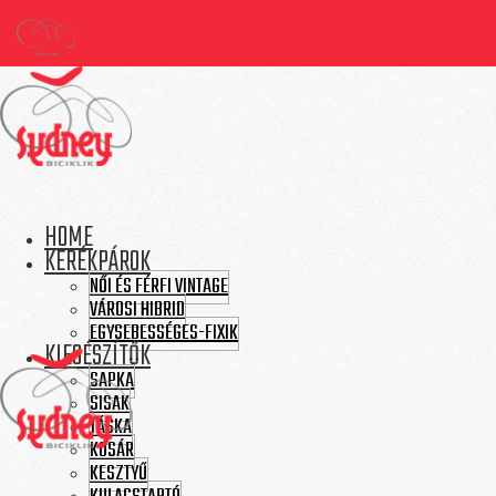
HOME
KERÉKPÁROK
NŐI ÉS FÉRFI VINTAGE
VÁROSI HIBRID
EGYSEBESSÉGES-FIXIK
KIEGÉSZÍTŐK
SAPKA
SISAK
TÁSKA
KOSÁR
KESZTYŰ