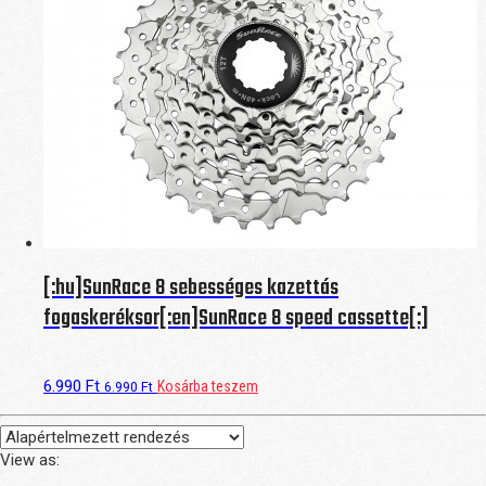
[:hu]SunRace 8 sebességes kazettás
fogaskeréksor[:en]SunRace 8 speed cassette[:]
6.990
Ft
Kosárba teszem
6.990
Ft
View as: