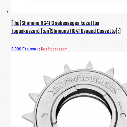
[:hu]Shimano HG41 8 sebességes kazettás
fogaskoszorú [:en]Shimano HG41 8speed Cassette[:]
8.990
Ft
Kosárba teszem
8.990
Ft