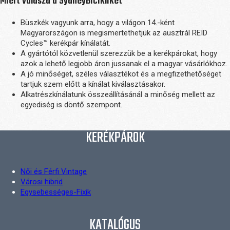
Miért válaszd a SydneyBicikliket
Büszkék vagyunk arra, hogy a világon 14.-ként
Magyarországon is megismertethetjük az ausztrál REID
Cycles™ kerékpár kínálatát.
A gyártótól közvetlenül szerezzük be a kerékpárokat, hogy
azok a lehető legjobb áron jussanak el a magyar vásárlókhoz.
A jó minőséget, széles választékot és a megfizethetőséget
tartjuk szem előtt a kínálat kiválasztásakor.
Alkatrészkínálatunk összeállításánál a minőség mellett az
egyediség is döntő szempont.
KERÉKPÁROK
Női és Férfi Vintage
Városi hibrid
Egysebességes-Fixik
KATALÓGUS