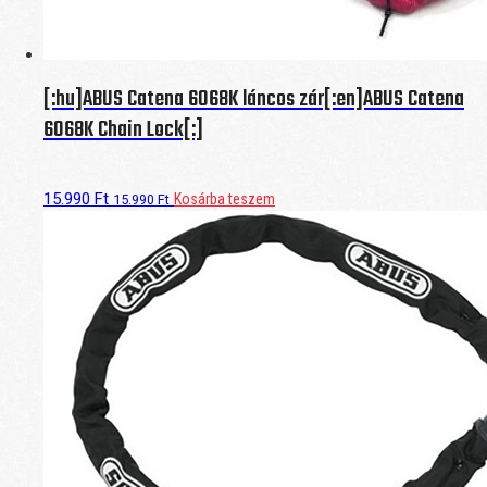
[:hu]ABUS Catena 6068K láncos zár[:en]ABUS Catena
6068K Chain Lock[:]
15.990
Ft
Kosárba teszem
15.990
Ft