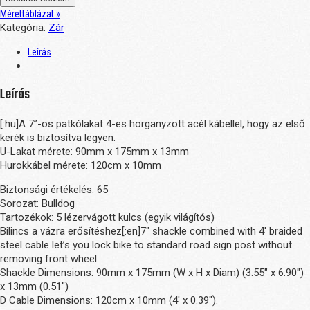
Mérettáblázat »
Kategória:
Zár
Leírás
Leírás
[:hu]A 7”-os patkólakat 4-es horganyzott acél kábellel, hogy az első
kerék is biztosítva legyen.
U-Lakat mérete: 90mm x 175mm x 13mm
Hurokkábel mérete: 120cm x 10mm
Biztonsági értékelés: 65
Sorozat: Bulldog
Tartozékok: 5 lézervágott kulcs (egyik világítós)
Bilincs a vázra erősítéshez[:en]7″ shackle combined with 4′ braided
steel cable let’s you lock bike to standard road sign post without
removing front wheel.
Shackle Dimensions: 90mm x 175mm (W x H x Diam) (3.55″ x 6.90″)
x 13mm (0.51″)
D Cable Dimensions: 120cm x 10mm (4′ x 0.39″).