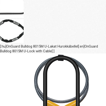
[:hu]OnGuard Bulldog 8015M U-Lakat Hurokkábellel[:en]OnGuard
Bulldog 8015M U-Lock with Cable[:]