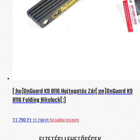
[:hu]OnGuard K9 8116 Hajtogatós Zár[:en]OnGuard K9
8116 Folding Bikelock[:]
11.790
Ft
Kosárba teszem
11.790
Ft