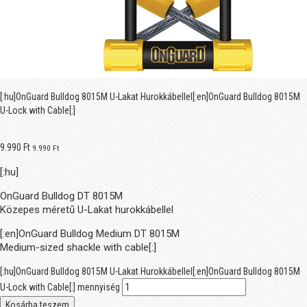
[:hu]OnGuard Bulldog 8015M U-Lakat Hurokkábellel[:en]OnGuard Bulldog 8015M
U-Lock with Cable[:]
9.990
Ft
9.990
Ft
[:hu]
OnGuard Bulldog DT 8015M
Közepes méretű U-Lakat hurokkábellel
[:en]OnGuard Bulldog Medium DT 8015M
Medium-sized shackle with cable[:]
[:hu]OnGuard Bulldog 8015M U-Lakat Hurokkábellel[:en]OnGuard Bulldog 8015M
U-Lock with Cable[:] mennyiség
Kosárba teszem