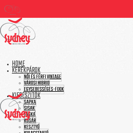
HOME
KERÉKPÁROK
NŐI ÉS FÉRFI VINTAGE
VÁROSI HIBRID
EGYSEBESSÉGES-FIXIK
KIEGÉSZÍTŐK
SAPKA
SISAK
TÁSKA
KOSÁR
KESZTYŰ