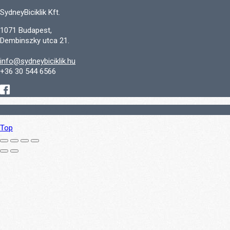
SydneyBiciklik Kft.
1071 Budapest,
Dembinszky utca 21.
info@sydneybiciklik.hu
+36 30 544 6566
Copyright © 2016-2024 SydneyBiciklik
Top