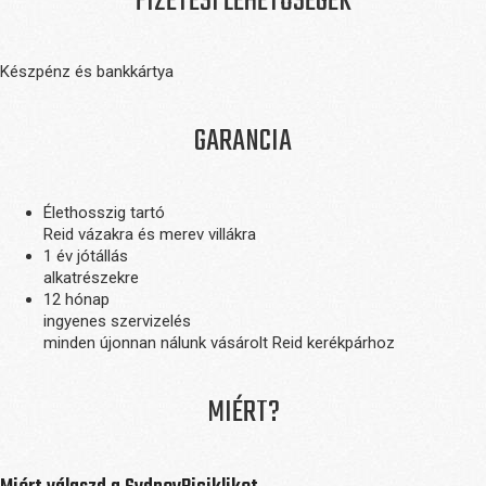
FIZETÉSI LEHETŐSÉGEK
Készpénz és bankkártya
GARANCIA
Élethosszig tartó
Reid vázakra és merev villákra
1 év jótállás
alkatrészekre
12 hónap
ingyenes szervizelés
minden újonnan nálunk vásárolt Reid kerékpárhoz
MIÉRT?