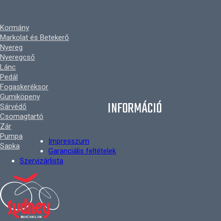
Kormány
Markolat és Betekerő
Nyereg
Nyeregcső
Lánc
Pedál
Fogaskeréksor
Gumiköpeny
INFORMÁCIÓ
Sárvédő
Csomagtartó
Zár
Pumpa
Impresszum
Sapka
Garanciális feltételek
Szervizárlista